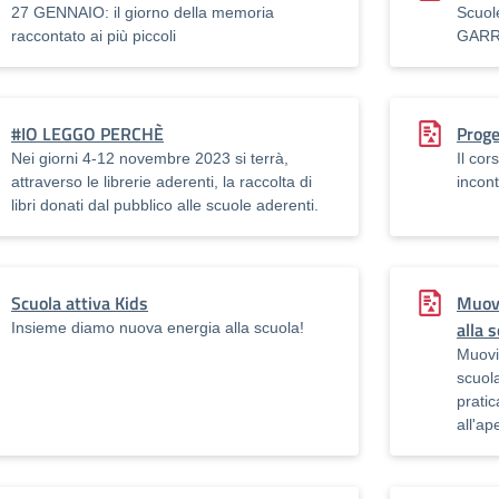
27 GENNAIO: il giorno della memoria
Scuol
raccontato ai più piccoli
GARR
#IO LEGGO PERCHÈ
Proge
Nei giorni 4-12 novembre 2023 si terrà,
Il cor
attraverso le librerie aderenti, la raccolta di
incont
libri donati dal pubblico alle scuole aderenti.
Scuola attiva Kids
Muovi
alla 
Insieme diamo nuova energia alla scuola!
Muovin
scuol
pratica
all'ap