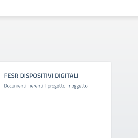
FESR DISPOSITIVI DIGITALI
La 
Mel
Documenti inerenti il progetto in oggetto
La no
colpi
della
colle
inseg
per s
desid