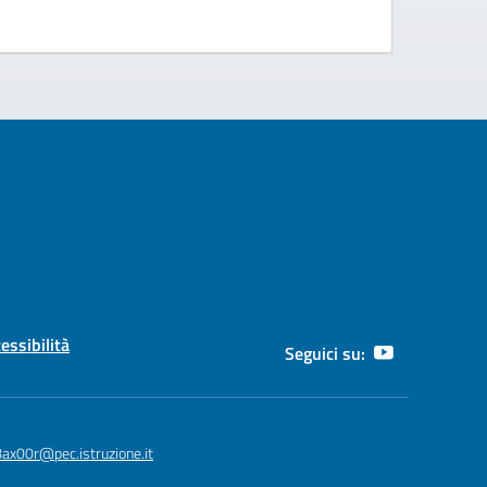
cessibilità
Seguici su:
8ax00r@pec.istruzione.it