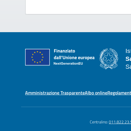
I
S
S
Amministrazione Trasparente
Albo online
Regolament
Centralino:
011.822.23.