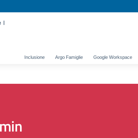
 I
Inclusione
Argo Famiglie
Google Workspace
min