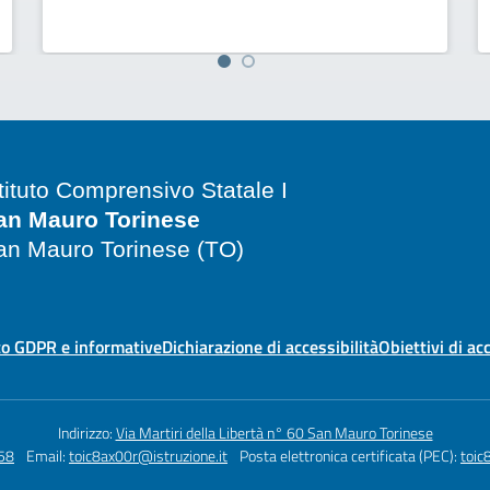
stituto Comprensivo Statale I
an Mauro Torinese
an Mauro Torinese (TO)
o GDPR e informative
Dichiarazione di accessibilità
Obiettivi di ac
Indirizzo:
Via Martiri della Libertà n° 60 San Mauro Torinese
58
Email:
toic8ax00r@istruzione.it
Posta elettronica certificata (PEC):
toic