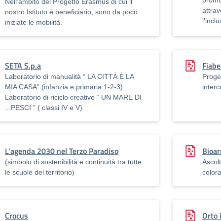
promu
Nell'ambito del Progetto Erasmus di cui il
attrav
nostro Istituto è beneficiario, sono da poco
l’incl
iniziate le mobilità.
SETA S.p.a
Fiabe
Laboratorio di manualità “ LA CITTÀ È LA
Proge
MIA CASA” (infanzia e primaria 1-2-3)
interc
Laboratorio di riciclo creativo “ UN MARE DI
...PESCI ” ( classi IV e V)
L'agenda 2030 nel Terzo Paradiso
Bioa
(simbolo di sostenibilità e continuità tra tutte
Ascolt
le scuole del territorio)
colora
Crocus
Orto 