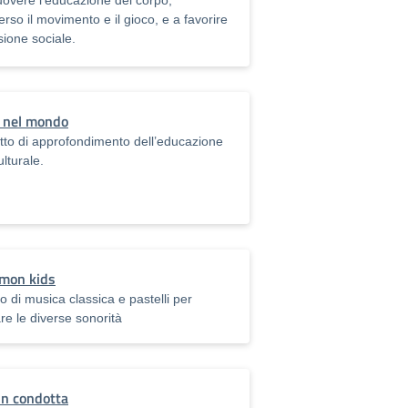
overe l’educazione del corpo,
erso il movimento e il gioco, e a favorire
usione sociale.
 nel mondo
tto di approfondimento dell’educazione
ulturale.
rmon kids
o di musica classica e pastelli per
re le diverse sonorità
in condotta