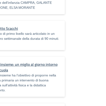
e dell’infanzia CAMPRA, GALANTE
ONE, ELSA MORANTE
tto Scacchi
so di primo livello sarà articolato in un
ro settimanale della durata di 90 minuti.
nsieme: un miglio al giorno intorno
scuola
sieme ha l'obiettivo di proporre nella
a primaria un intervento di buona
 sull'attività fisica e la didattica
erto.