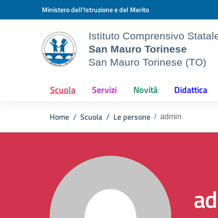
Vai ai contenuti
Vai al menu di navigazione
Vai al footer
Ministero dell'Istruzione e del Merito
Istituto Comprensivo Statale
San Mauro Torinese
San Mauro Torinese (TO)
Scuola
Servizi
Novità
Didattica
Home
Scuola
Le persone
admin
ad