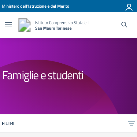
Vai ai contenuti
Vai al menu di navigazione
Vai al footer
Ministero dell'Istruzione e del Merito
Istituto Comprensivo Statale I
San Mauro Torinese
Famiglie e studenti
FILTRI