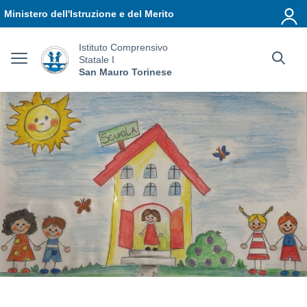
Vai ai contenuti
Vai al menu di navigazione
Vai al footer
Ministero dell'Istruzione e del Merito
Istituto Comprensivo
Statale I
San Mauro Torinese