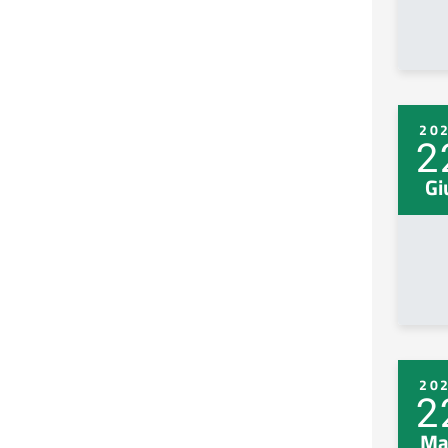
20
2
Gi
20
2
Ma