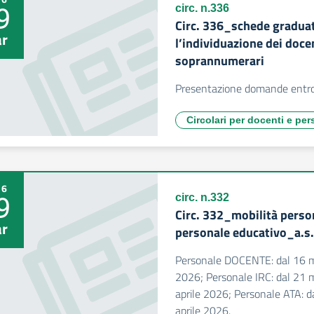
9
circ. n.336
Circ. 336_schede graduat
r
l’individuazione dei doce
soprannumerari
Presentazione domande entro
Circolari per docenti e pe
26
9
circ. n.332
Circ. 332_mobilità perso
r
personale educativo_a.s
Personale DOCENTE: dal 16 m
2026; Personale IRC: dal 21 
aprile 2026; Personale ATA: d
aprile 2026.