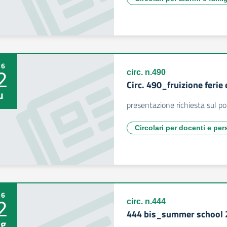
26
2
circ. n.490
Circ. 490_fruizione ferie
u
presentazione richiesta sul po
Circolari per docenti e pe
26
2
circ. n.444
444 bis_summer school
g