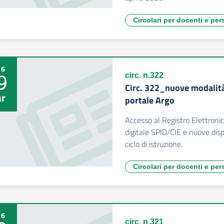
Circolari per docenti e pe
26
9
circ. n.322
Circ. 322_nuove modalità
r
portale Argo
Accesso al Registro Elettroni
digitale SPID/CIE e nuove dispo
ciclo di istruzione.
Circolari per docenti e pe
26
circ. n.321