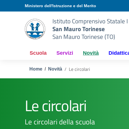
Vai ai contenuti
Vai al menu di navigazione
Vai al footer
Ministero dell'Istruzione e del Merito
Istituto Comprensivo Statale I
San Mauro Torinese
San Mauro Torinese (TO)
Scuola
Servizi
Novità
Didattic
Le circolari
Home
Novità
Le circolari
Le circolari della scuola