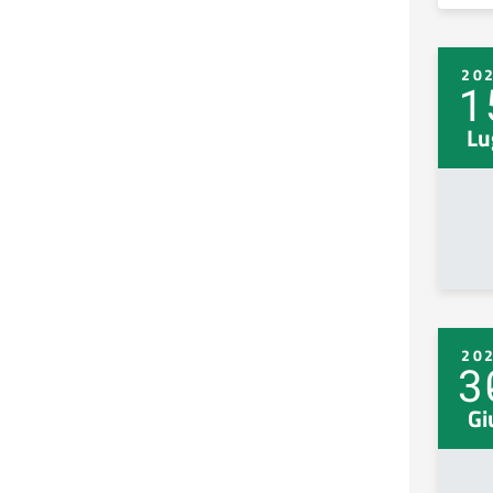
20
1
Lu
20
3
Gi