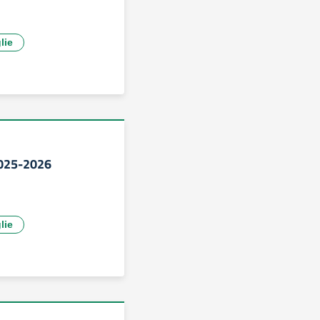
lie
2025-2026
lie