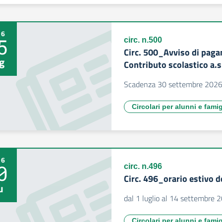
26
5
circ. n.500
Circ. 500_Avviso di pag
g
Contributo scolastico a.
Scadenza 30 settembre 202
Circolari per alunni e famig
26
0
circ. n.496
Circ. 496_orario estivo d
u
dal 1 luglio al 14 settembre 
Circolari per alunni e famig