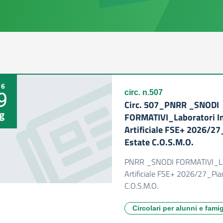
26
9
circ. n.507
Circ. 507_PNRR _SNODI
g
FORMATIVI_Laboratori In
Artificiale FSE+ 2026/27
Estate C.O.S.M.O.
PNRR _SNODI FORMATIVI_Labo
Artificiale FSE+ 2026/27_Pia
C.O.S.M.O.
Circolari per alunni e famig