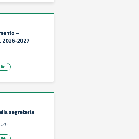
amento –
s. 2026-2027
6
lie
ella segreteria
2026
lie