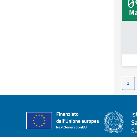
0
Ma
1
Is
S
S