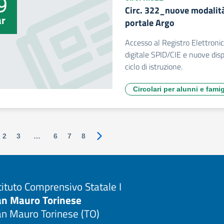
9
Circ. 322_nuove modalità
r
portale Argo
Accesso al Registro Elettroni
digitale SPID/CIE e nuove dispo
ciclo di istruzione.
Circolari per alunni e famig
2
3
…
6
7
8
Pagina successiva
tituto Comprensivo Statale I
an Mauro Torinese
an Mauro Torinese (TO)