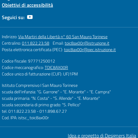
Obiettivi di accessibilità
Seguici su:
Indirizzo:
Via Martiri della Libertà n° 60 San Mauro Torinese
Centralino:
011.822.23.58
Email:
toic8ax00r@istruzione.it
Posta elettronica certificata (PEC):
toic8ax00r@pec.istruzione.it
Codice fiscale: 97771250012
Codice meccanografico:
TOIC8AX00R
Codice unico di fatturazione (CUF): UFJ1PM
Istituto Comprensivo I San Mauro Torinese
scuola dell'infanzia: "G. Garrone" - "E. Morante" - "E. Campra"
scuola primaria: "N. Costa" - "S. Allende" - "E. Morante"
scuola secondaria di primo grado: "S. Pellico"
tel. 011.822.23.58 - 011.898.67.27
Cod. IPA: istsc_toic8ax00r
Idea e progetto di Designers Italia