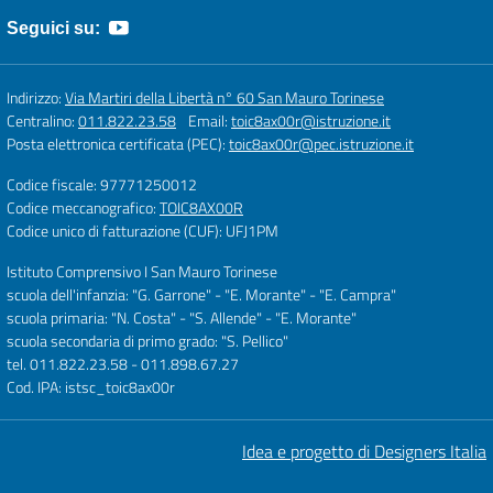
Seguici su:
Indirizzo:
Via Martiri della Libertà n° 60 San Mauro Torinese
Centralino:
011.822.23.58
Email:
toic8ax00r@istruzione.it
Posta elettronica certificata (PEC):
toic8ax00r@pec.istruzione.it
Codice fiscale: 97771250012
Codice meccanografico:
TOIC8AX00R
Codice unico di fatturazione (CUF): UFJ1PM
Istituto Comprensivo I San Mauro Torinese
scuola dell'infanzia: "G. Garrone" - "E. Morante" - "E. Campra"
scuola primaria: "N. Costa" - "S. Allende" - "E. Morante"
scuola secondaria di primo grado: "S. Pellico"
tel. 011.822.23.58 - 011.898.67.27
Cod. IPA: istsc_toic8ax00r
Idea e progetto di Designers Italia