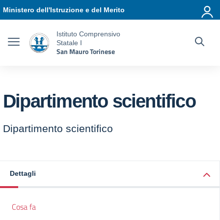
Vai ai contenuti
Vai al menu di navigazione
Vai al footer
Ministero dell'Istruzione e del Merito
Istituto Comprensivo
Statale I
San Mauro Torinese
Dipartimento scientifico
Dipartimento scientifico
Dettagli
Cosa fa