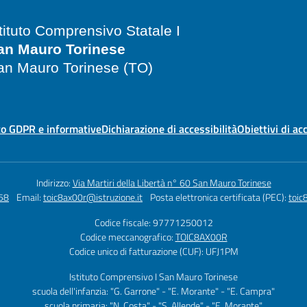
stituto Comprensivo Statale I
an Mauro Torinese
an Mauro Torinese (TO)
o GDPR e informative
Dichiarazione di accessibilità
Obiettivi di ac
Indirizzo:
Via Martiri della Libertà n° 60 San Mauro Torinese
58
Email:
toic8ax00r@istruzione.it
Posta elettronica certificata (PEC):
toic
Codice fiscale: 97771250012
Codice meccanografico:
TOIC8AX00R
Codice unico di fatturazione (CUF): UFJ1PM
Istituto Comprensivo I San Mauro Torinese
scuola dell'infanzia: "G. Garrone" - "E. Morante" - "E. Campra"
scuola primaria: "N. Costa" - "S. Allende" - "E. Morante"