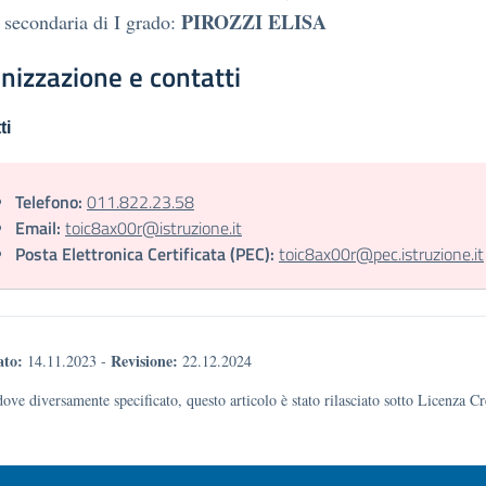
PIROZZI ELISA
 secondaria di I grado:
nizzazione e contatti
ti
Telefono:
011.822.23.58
Email:
toic8ax00r@istruzione.it
Posta Elettronica Certificata (PEC):
toic8ax00r@pec.istruzione.it
ato:
Revisione:
14.11.2023
-
22.12.2024
dove diversamente specificato, questo articolo è stato rilasciato sotto Licenza 