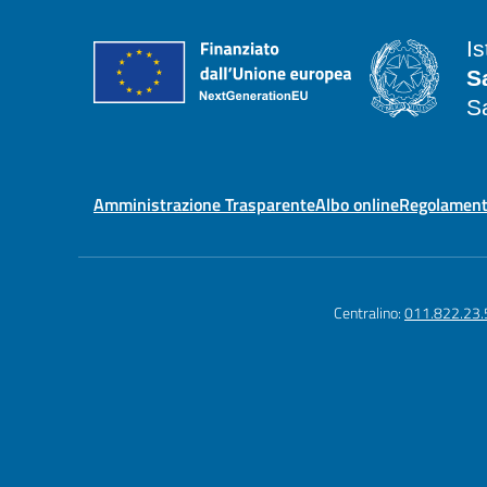
I
S
S
Amministrazione Trasparente
Albo online
Regolament
Centralino:
011.822.23.