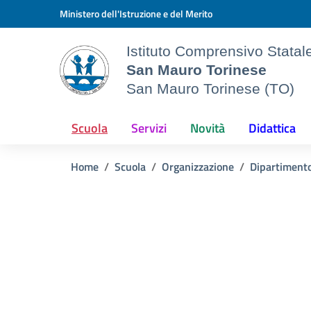
Vai ai contenuti
Vai al menu di navigazione
Vai al footer
Ministero dell'Istruzione e del Merito
Istituto Comprensivo Statale
San Mauro Torinese
San Mauro Torinese (TO)
Scuola
Servizi
Novità
Didattica
Home
Scuola
Organizzazione
Dipartiment