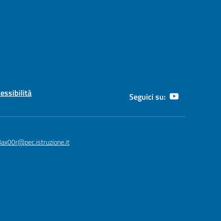
cessibilità
Seguici su:
8ax00r@pec.istruzione.it