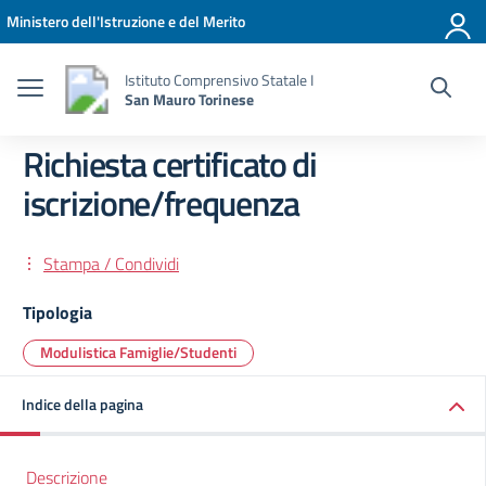
Vai ai contenuti
Vai al menu di navigazione
Vai al footer
Ministero dell'Istruzione e del Merito
Istituto Comprensivo Statale I
San Mauro Torinese
Richiesta certificato di
iscrizione/frequenza
Stampa / Condividi
Tipologia
Modulistica Famiglie/Studenti
Indice della pagina
Descrizione