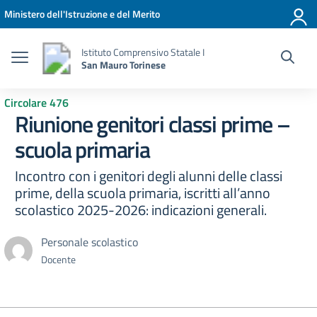
Vai ai contenuti
Vai al menu di navigazione
Vai al footer
Ministero dell'Istruzione e del Merito
Istituto Comprensivo Statale I
San Mauro Torinese
Circolare 476
Riunione genitori classi prime –
scuola primaria
Incontro con i genitori degli alunni delle classi
prime, della scuola primaria, iscritti all’anno
scolastico 2025-2026: indicazioni generali.
Personale scolastico
Docente