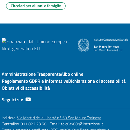
Circolari per alunni e famiglie
Istituto Comprensivo Statale
I
San Mauro Torinese
San Mauro Torinese (TO)
Amministrazione Trasparente
Albo online
Regolamento GDPR e informative
Dichiarazione di accessibilità
Obiettivi di accessibilità
Seguici su:
Indirizzo:
Via Martiri della Libertà n° 60 San Mauro Torinese
Centralino:
011.822.23.58
Email:
toic8ax00r@istruzione.it
Posta elettronica certificata (PEC):
toic8ax00r@pec.istruzione.it