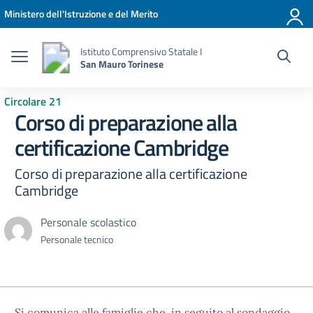
Vai ai contenuti
Vai al menu di navigazione
Vai al footer
Ministero dell'Istruzione e del Merito
Istituto Comprensivo Statale I
San Mauro Torinese
Circolare 21
Corso di preparazione alla
certificazione Cambridge
Corso di preparazione alla certificazione
Cambridge
Personale scolastico
Personale tecnico
Si comunica alle famiglie che, in seguito al sondaggio