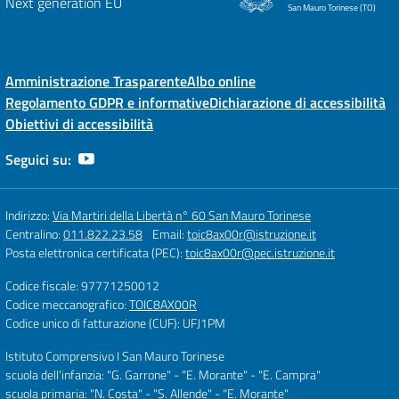
San Mauro Torinese (TO)
Amministrazione Trasparente
Albo online
Regolamento GDPR e informative
Dichiarazione di accessibilità
Obiettivi di accessibilità
Seguici su:
Indirizzo:
Via Martiri della Libertà n° 60 San Mauro Torinese
Centralino:
011.822.23.58
Email:
toic8ax00r@istruzione.it
Posta elettronica certificata (PEC):
toic8ax00r@pec.istruzione.it
Codice fiscale: 97771250012
Codice meccanografico:
TOIC8AX00R
Codice unico di fatturazione (CUF): UFJ1PM
Istituto Comprensivo I San Mauro Torinese
scuola dell'infanzia: "G. Garrone" - "E. Morante" - "E. Campra"
scuola primaria: "N. Costa" - "S. Allende" - "E. Morante"