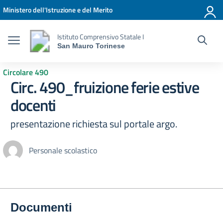
Vai ai contenuti
Vai al menu di navigazione
Vai al footer
Ministero dell'Istruzione e del Merito
Istituto Comprensivo Statale I
San Mauro Torinese
Circolare 490
Circ. 490_fruizione ferie estive
docenti
presentazione richiesta sul portale argo.
Personale scolastico
Documenti