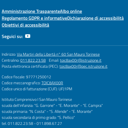
Amministrazione Trasparente
Albo online
Regolamento GDPR e informative
Dichiarazione di accessibilità
Obiettivi di accessibilità
Seguici su:
Indirizzo:
Via Martiri della Libertà n° 60 San Mauro Torinese
Centralino:
011.822.23.58
Email:
toic8ax00r@istruzione.it
Posta elettronica certificata (PEC):
toic8ax00r@pec.istruzione.it
Codice fiscale: 97771250012
Codice meccanografico:
TOIC8AX00R
Codice unico di fatturazione (CUF): UFJ1PM
Istituto Comprensivo I San Mauro Torinese
scuola dell'infanzia: "G. Garrone" - "E. Morante" - "E. Campra"
scuola primaria: "N. Costa" - "S. Allende" - "E. Morante"
scuola secondaria di primo grado: "S. Pellico"
tel. 011.822.23.58 - 011.898.67.27