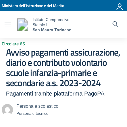
Vai ai contenuti
Vai al menu di navigazione
Vai al footer
Ministero dell'Istruzione e del Merito
Istituto Comprensivo
Statale I
San Mauro Torinese
Circolare 65
Avviso pagamenti assicurazione,
diario e contributo volontario
scuole infanzia-primarie e
secondarie a.s. 2023-2024
Pagamenti tramite piattaforma PagoPA
Personale scolastico
Personale tecnico